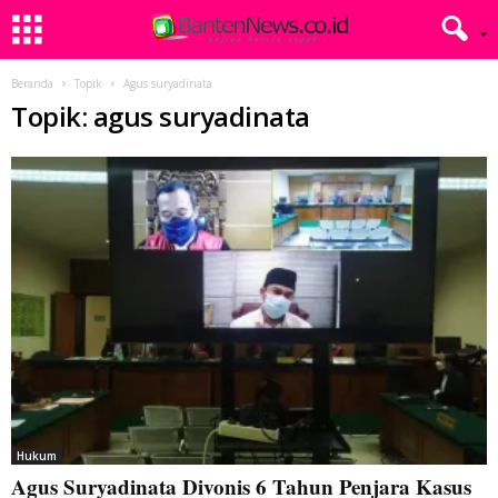
Beranda
Topik
Agus suryadinata
Topik: agus suryadinata
Hukum
Agus Suryadinata Divonis 6 Tahun Penjara Kasus