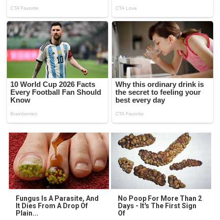
Fungus Is A Parasite, And
No Poop For More Than 2
It Dies From A Drop Of
Days - It's The First Sign
Plain...
Of