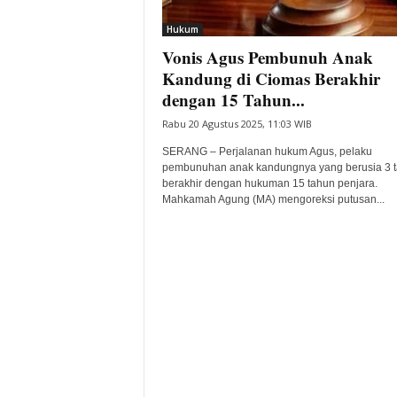
i
Hukum
t
Vonis Agus Pembunuh Anak
a
B
Kandung di Ciomas Berakhir
a
dengan 15 Tahun...
n
Rabu 20 Agustus 2025, 11:03 WIB
t
e
SERANG – Perjalanan hukum Agus, pelaku
n
pembunuhan anak kandungnya yang berusia 3 t
H
berakhir dengan hukuman 15 tahun penjara.
Mahkamah Agung (MA) mengoreksi putusan...
a
r
i
I
n
i