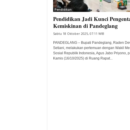
i
Pendidikan
t
Pendidikan Jadi Kunci Pengent
a
B
Kemiskinan di Pandeglang
a
Sabtu 18 Oktober 2025, 07:11 WIB
n
t
PANDEGLANG – Bupati Pandeglang, Raden De
e
Setiani, melakukan pertemuan dengan Wakil Men
Sosial Republik Indonesia, Agus Jabo Priyono, 
n
Kamis (16/10/2025) di Ruang Rapat...
H
a
r
i
I
n
i