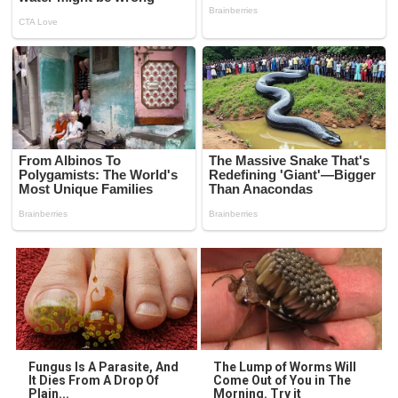
Fungus Is A Parasite, And
The Lump of Worms Will
It Dies From A Drop Of
Come Out of You in The
Plain...
Morning. Try it