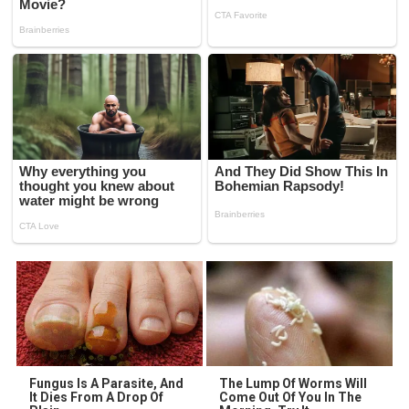
Fungus Is A Parasite, And
The Lump Of Worms Will
It Dies From A Drop Of
Come Out Of You In The