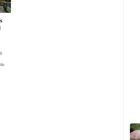
s
l
H)
itu