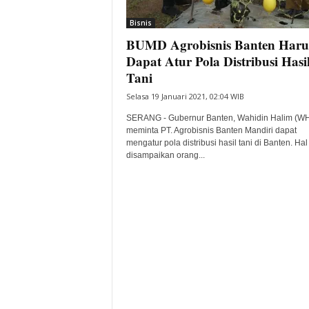
i
Bisnis
t
BUMD Agrobisnis Banten Haru
a
B
Dapat Atur Pola Distribusi Hasi
a
Tani
n
Selasa 19 Januari 2021, 02:04 WIB
t
e
SERANG - Gubernur Banten, Wahidin Halim (W
n
meminta PT. Agrobisnis Banten Mandiri dapat
H
mengatur pola distribusi hasil tani di Banten. Hal 
disampaikan orang...
a
r
i
I
n
i