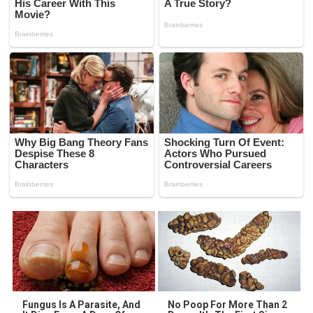
Fungus Is A Parasite, And
No Poop For More Than 2