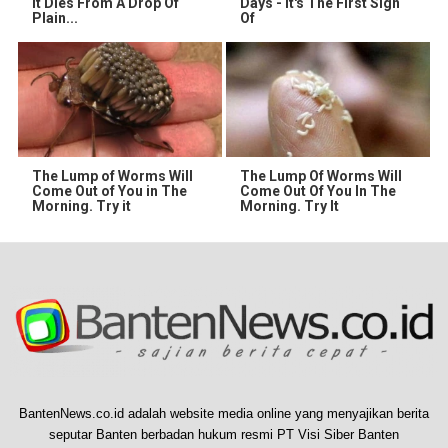
It Dies From A Drop Of
Days - It's The First Sign
Plain...
Of
The Lump of Worms Will
The Lump Of Worms Will
Come Out of You in The
Come Out Of You In The
Morning. Try it
Morning. Try It
BantenNews.co.id adalah website media online yang menyajikan berita
seputar Banten berbadan hukum resmi PT Visi Siber Banten