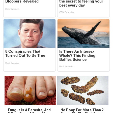
Fungus Is A Parasite, And
No Poop For More Than 2