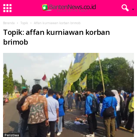
Beranda
Topik
Affan kurniawan korban brimob
Topik: affan kurniawan korban
brimob
Peristiwa