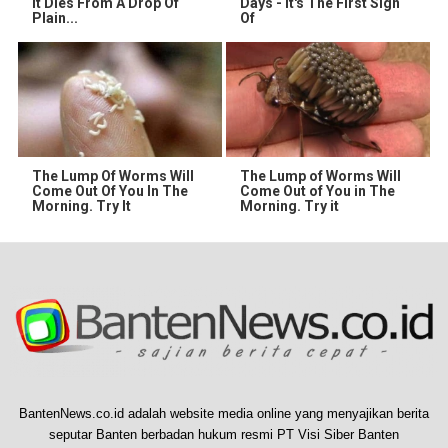
It Dies From A Drop Of
Days - It's The First Sign
Plain...
Of
The Lump Of Worms Will
The Lump of Worms Will
Come Out Of You In The
Come Out of You in The
Morning. Try It
Morning. Try it
BantenNews.co.id adalah website media online yang menyajikan berita
seputar Banten berbadan hukum resmi PT Visi Siber Banten