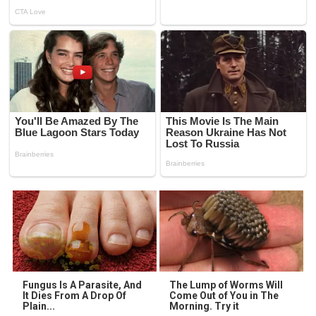
Fungus Is A Parasite, And
The Lump of Worms Will
It Dies From A Drop Of
Come Out of You in The
Plain...
Morning. Try it