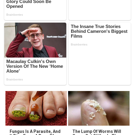
Fungus Is A Parasite, And
The Lump Of Worms Will