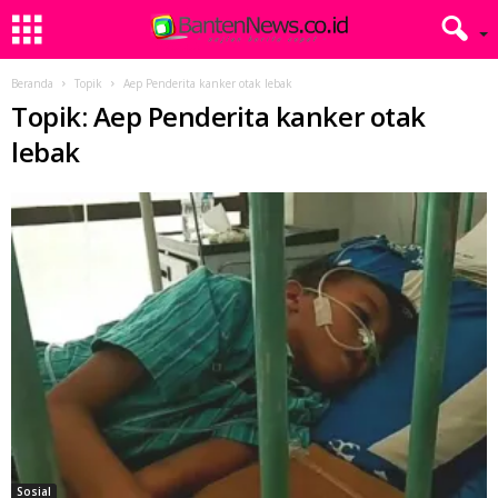
Beranda
Topik
Aep Penderita kanker otak lebak
Topik: Aep Penderita kanker otak
lebak
Sosial