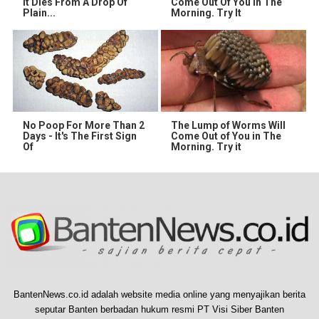
It Dies From A Drop Of
Come Out Of You In The
Plain...
Morning. Try It
No Poop For More Than 2
The Lump of Worms Will
Days - It's The First Sign
Come Out of You in The
Of
Morning. Try it
BantenNews.co.id adalah website media online yang menyajikan berita
seputar Banten berbadan hukum resmi PT Visi Siber Banten