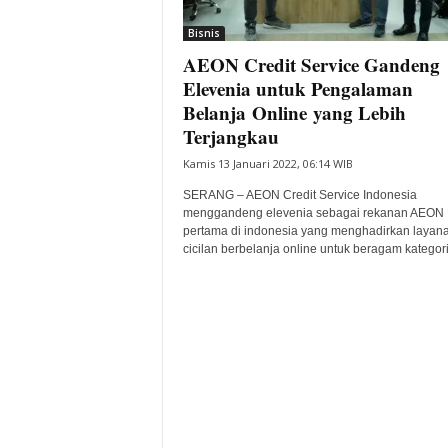
i
Bisnis
t
AEON Credit Service Gandeng
a
B
Elevenia untuk Pengalaman
a
Belanja Online yang Lebih
n
Terjangkau
t
Kamis 13 Januari 2022, 06:14 WIB
e
n
SERANG – AEON Credit Service Indonesia
H
menggandeng elevenia sebagai rekanan AEON 
a
pertama di indonesia yang menghadirkan layan
r
cicilan berbelanja online untuk beragam kategori.
i
I
n
i