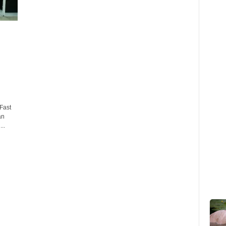
Fast
an
..