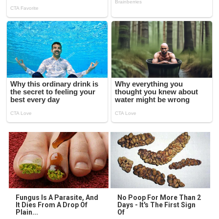
Fungus Is A Parasite, And
No Poop For More Than 2
It Dies From A Drop Of
Days - It's The First Sign
Plain...
Of