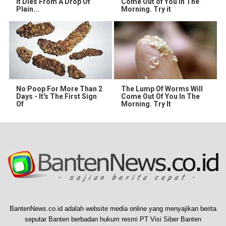
It Dies From A Drop Of
Come Out of You in The
Plain...
Morning. Try it
No Poop For More Than 2
The Lump Of Worms Will
Days - It's The First Sign
Come Out Of You In The
Of
Morning. Try It
BantenNews.co.id adalah website media online yang menyajikan berita
seputar Banten berbadan hukum resmi PT Visi Siber Banten