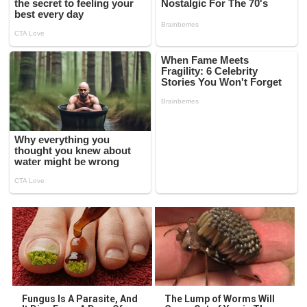
Fungus Is A Parasite, And
The Lump of Worms Will