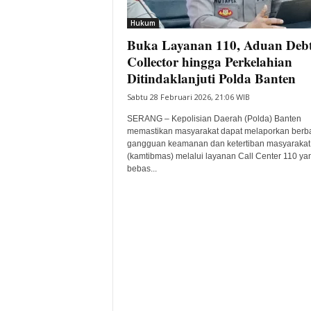
i
Hukum
t
Buka Layanan 110, Aduan Deb
a
B
Collector hingga Perkelahian
a
Ditindaklanjuti Polda Banten
n
Sabtu 28 Februari 2026, 21:06 WIB
t
e
SERANG – Kepolisian Daerah (Polda) Banten
n
memastikan masyarakat dapat melaporkan berb
H
gangguan keamanan dan ketertiban masyarakat
(kamtibmas) melalui layanan Call Center 110 ya
a
bebas...
r
i
I
n
i