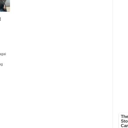
t
agai
ng