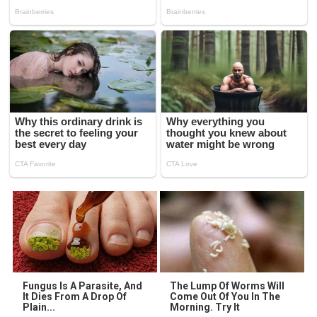
Fungus Is A Parasite, And
The Lump Of Worms Will
It Dies From A Drop Of
Come Out Of You In The
Plain...
Morning. Try It