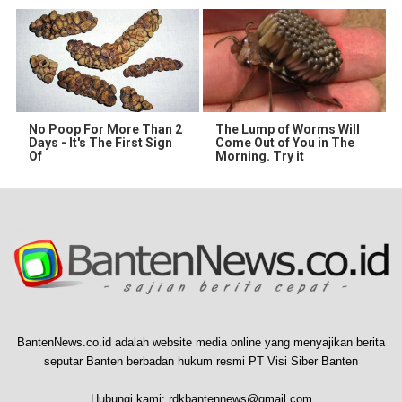
No Poop For More Than 2
The Lump of Worms Will
Days - It's The First Sign
Come Out of You in The
Of
Morning. Try it
BantenNews.co.id adalah website media online yang menyajikan berita
seputar Banten berbadan hukum resmi PT Visi Siber Banten
Hubungi kami:
rdkbantennews@gmail.com