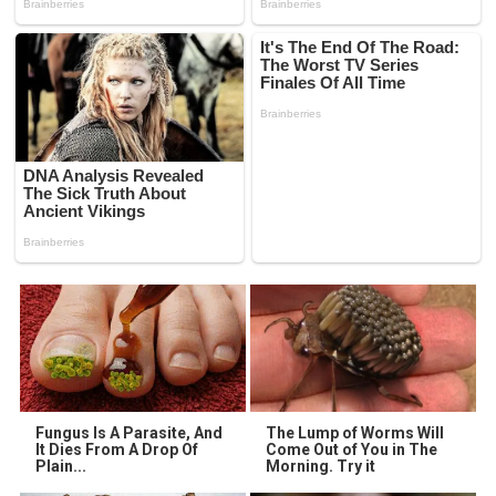
Fungus Is A Parasite, And
The Lump of Worms Will
It Dies From A Drop Of
Come Out of You in The
Plain...
Morning. Try it