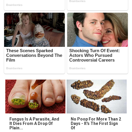
Fungus Is A Parasite, And
No Poop For More Than 2
It Dies From A Drop Of
Days - It's The First Sign
Plain...
Of