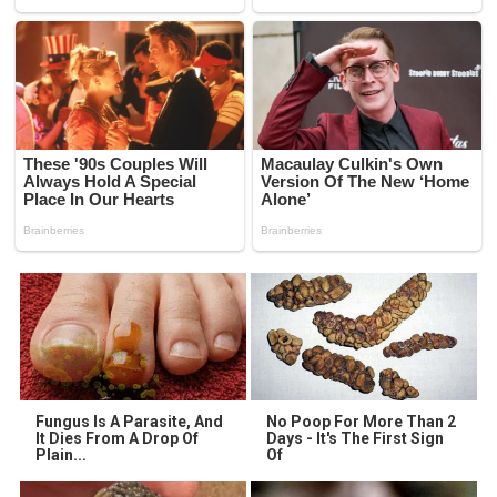
Fungus Is A Parasite, And
No Poop For More Than 2
It Dies From A Drop Of
Days - It's The First Sign
Plain...
Of