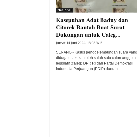
i
Nasional
t
Kasepuhan Adat Baduy dan
a
B
Citorek Bantah Buat Surat
a
Dukungan untuk Caleg...
n
Jumat 14 Juni 2024, 13:08 WIB
t
e
SERANG - Kasus penggelembungan suara yan
n
diduga dilakukan oleh salah satu calon anggota
H
legislatif (caleg) DPR RI dari Partai Demokrasi
Indonesia Perjuangan (PDIP) daerah...
a
r
i
I
n
i