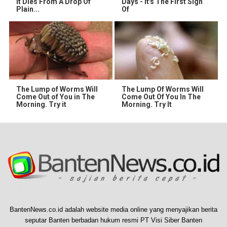
It Dies From A Drop Of
Days - It's The First Sign
Plain...
Of
The Lump of Worms Will
The Lump Of Worms Will
Come Out of You in The
Come Out Of You In The
Morning. Try it
Morning. Try It
BantenNews.co.id adalah website media online yang menyajikan berita
seputar Banten berbadan hukum resmi PT Visi Siber Banten