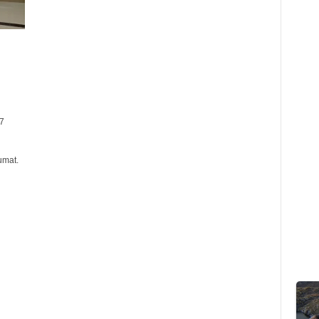
7
umat.