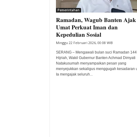
i
Pemerintahan
t
Ramadan, Wagub Banten Ajak
a
B
Umat Perkuat Iman dan
a
Kepedulian Sosial
n
Minggu 22 Februari 2026, 00:08 WIB
t
e
SERANG – Mengawali bulan suci Ramadan 144
n
Hijriah, Wakil Gubernur Banten Achmad Dimyati
H
Natakusumah menyampaikan pesan yang
menyejukkan sekaligus menggugah kesadaran 
a
Ia mengajak seluruh...
r
i
I
n
i