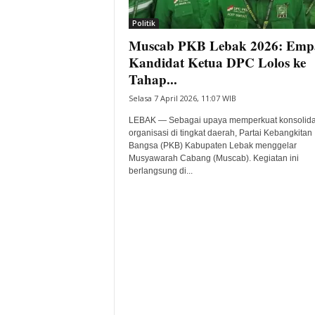
i
Politik
t
Muscab PKB Lebak 2026: Emp
a
B
Kandidat Ketua DPC Lolos ke
a
Tahap...
n
Selasa 7 April 2026, 11:07 WIB
t
e
LEBAK — Sebagai upaya memperkuat konsolida
n
organisasi di tingkat daerah, Partai Kebangkitan
H
Bangsa (PKB) Kabupaten Lebak menggelar
Musyawarah Cabang (Muscab). Kegiatan ini
a
berlangsung di...
r
i
I
n
i