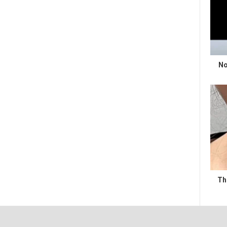
No
Th