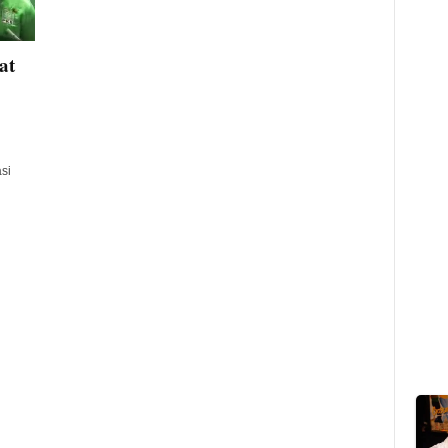
at
si