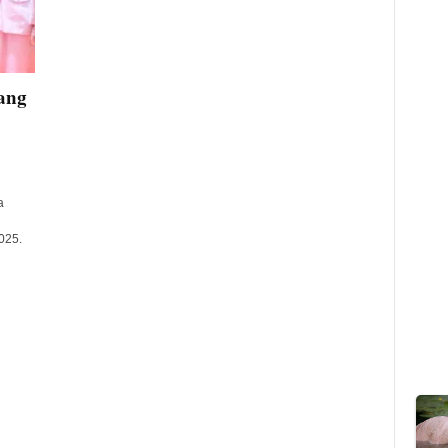
ang
a
025.