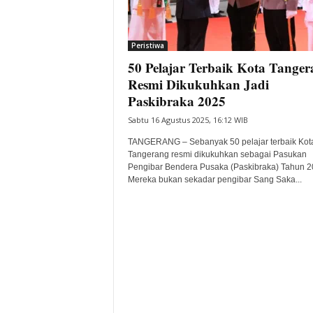
i
t
a
Peristiwa
B
50 Pelajar Terbaik Kota Tanger
a
Resmi Dikukuhkan Jadi
n
Paskibraka 2025
t
e
Sabtu 16 Agustus 2025, 16:12 WIB
n
TANGERANG – Sebanyak 50 pelajar terbaik Kot
H
Tangerang resmi dikukuhkan sebagai Pasukan
a
Pengibar Bendera Pusaka (Paskibraka) Tahun 2
r
Mereka bukan sekadar pengibar Sang Saka...
i
I
n
i