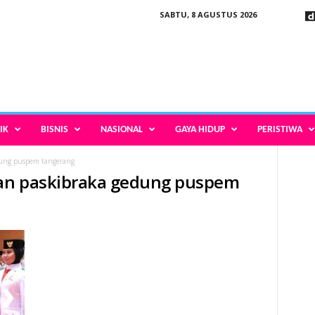
SABTU, 8 AGUSTUS 2026
IK
BISNIS
NASIONAL
GAYA HIDUP
PERISTIWA
ung puspem tangerang
an paskibraka gedung puspem