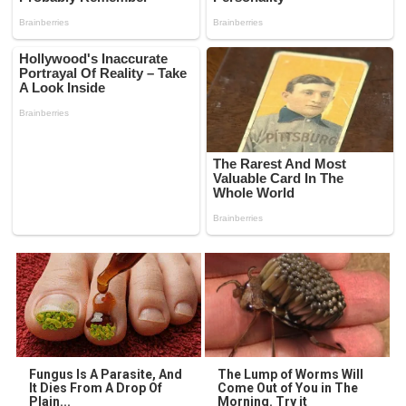
Fungus Is A Parasite, And
The Lump of Worms Will
It Dies From A Drop Of
Come Out of You in The
Plain...
Morning. Try it