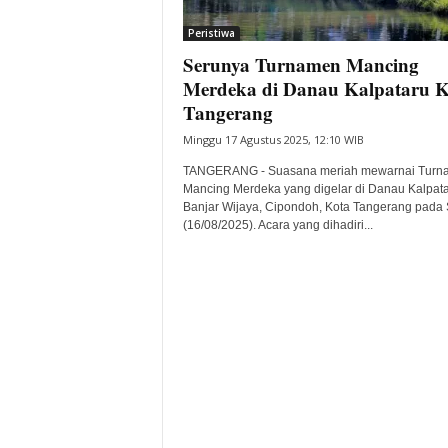
i
Peristiwa
t
Serunya Turnamen Mancing
a
B
Merdeka di Danau Kalpataru K
a
Tangerang
n
Minggu 17 Agustus 2025, 12:10 WIB
t
e
TANGERANG - Suasana meriah mewarnai Turn
n
Mancing Merdeka yang digelar di Danau Kalpata
H
Banjar Wijaya, Cipondoh, Kota Tangerang pada 
(16/08/2025). Acara yang dihadiri...
a
r
i
I
n
i