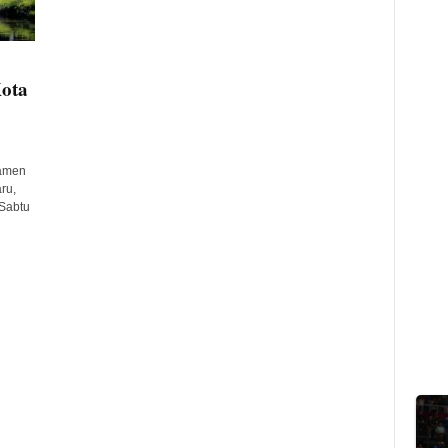
ota
amen
ru,
Sabtu