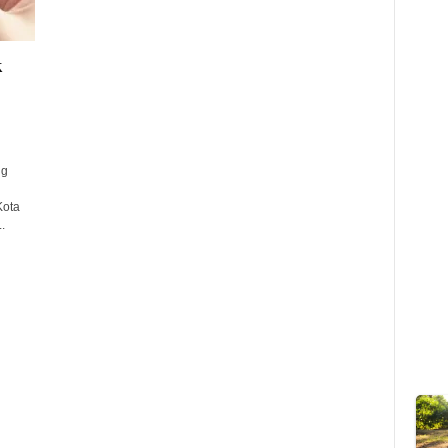
k
ng
Kota
.