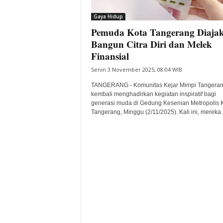
i
Gaya Hidup
t
Pemuda Kota Tangerang Diaja
a
B
Bangun Citra Diri dan Melek
a
Finansial
n
Senin 3 November 2025, 08:04 WIB
t
e
TANGERANG - Komunitas Kejar Mimpi Tangera
n
kembali menghadirkan kegiatan inspiratif bagi
H
generasi muda di Gedung Kesenian Metropolis 
Tangerang, Minggu (2/11/2025). Kali ini, mereka..
a
r
i
I
n
i