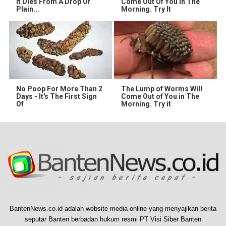
It Dies From A Drop Of
Come Out Of You In The
Plain...
Morning. Try It
No Poop For More Than 2
The Lump of Worms Will
Days - It's The First Sign
Come Out of You in The
Of
Morning. Try it
BantenNews.co.id adalah website media online yang menyajikan berita
seputar Banten berbadan hukum resmi PT Visi Siber Banten