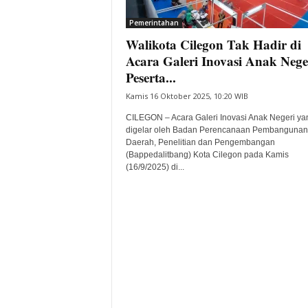
i
Pemerintahan
t
Walikota Cilegon Tak Hadir di
a
B
Acara Galeri Inovasi Anak Nege
a
Peserta...
n
Kamis 16 Oktober 2025, 10:20 WIB
t
e
CILEGON – Acara Galeri Inovasi Anak Negeri ya
n
digelar oleh Badan Perencanaan Pembangunan
H
Daerah, Penelitian dan Pengembangan
(Bappedalitbang) Kota Cilegon pada Kamis
a
(16/9/2025) di...
r
i
I
n
i