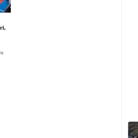
ri,
ng