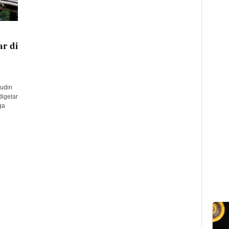
ar di
udin
igelar
ga