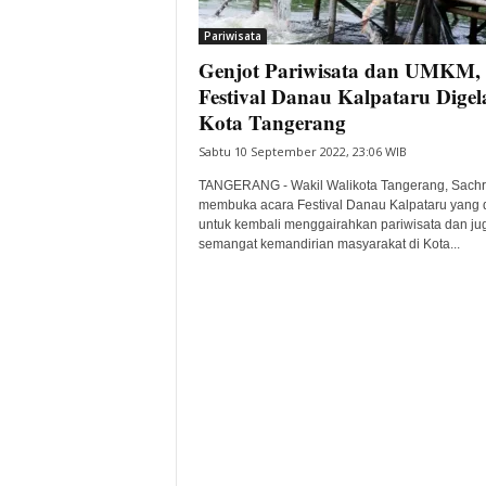
i
Pariwisata
t
Genjot Pariwisata dan UMKM,
a
B
Festival Danau Kalpataru Digel
a
Kota Tangerang
n
Sabtu 10 September 2022, 23:06 WIB
t
e
TANGERANG - Wakil Walikota Tangerang, Sachr
n
membuka acara Festival Danau Kalpataru yang d
H
untuk kembali menggairahkan pariwisata dan ju
semangat kemandirian masyarakat di Kota...
a
r
i
I
n
i