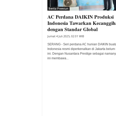
i
Berita Premiun
t
AC Perdana DAIKIN Produksi
a
B
Indonesia Tawarkan Kecanggih
a
dengan Standar Global
n
Jumat 4 Juli 2025, 02:01 WIB
t
e
SERANG - Seri perdana AC hunian DAIKIN buat
n
Indonesia resmi diperkenalkan di Jakarta belum
H
ini. Dengan Nusantara Prestige sebagai namanya
ini membawa...
a
r
i
I
n
i