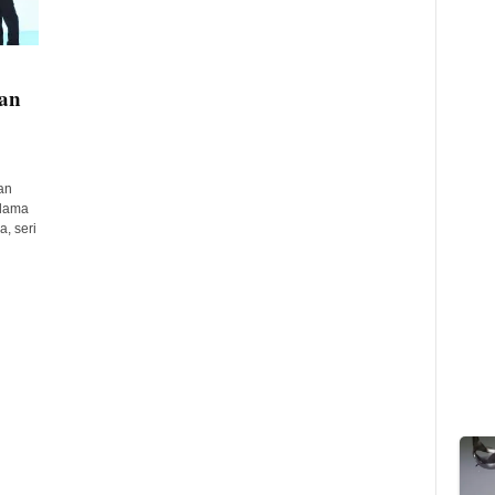
an
an
 lama
, seri