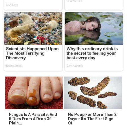
Fungus Is A Parasite, And
No Poop For More Than 2
It Dies From A Drop Of
Days - It's The First Sign
Plain...
Of