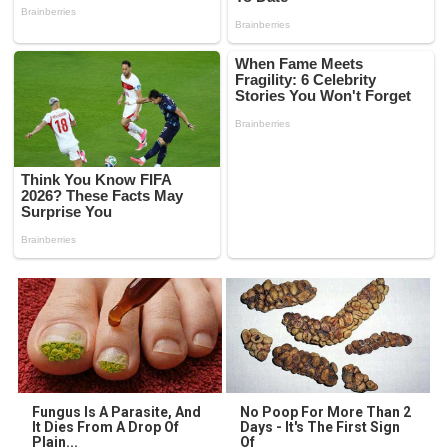
Fungus Is A Parasite, And
No Poop For More Than 2
It Dies From A Drop Of
Days - It's The First Sign
Plain...
Of