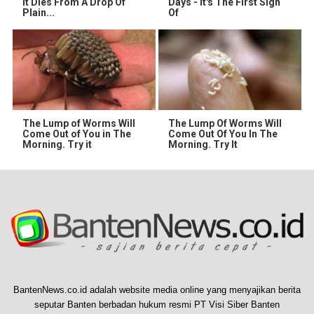
It Dies From A Drop Of
Days - It's The First Sign
Plain...
Of
The Lump of Worms Will
The Lump Of Worms Will
Come Out of You in The
Come Out Of You In The
Morning. Try it
Morning. Try It
BantenNews.co.id adalah website media online yang menyajikan berita
seputar Banten berbadan hukum resmi PT Visi Siber Banten