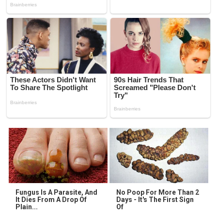
Fungus Is A Parasite, And
No Poop For More Than 2
It Dies From A Drop Of
Days - It's The First Sign
Plain...
Of