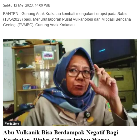
Sabtu 13 Mei 2023, 14:09 WIB
BANTEN - Gunung Anak Krakatau kembali mengalami erupsi pada Sabtu
(13/5/2023) pagi. Menurut laporan Pusat Vulkanologi dan Mitigasi Bencana
Geologi (PVMBG), Gunung Anak Krakatau...
Peristiwa
Abu Vulkanik Bisa Berdampak Negatif Bagi
Kesehatan, Dinkes Cilegon Imbau Warga...