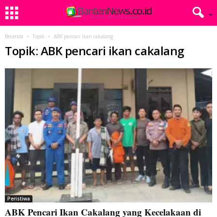
Beranda
Topik
ABK pencari ikan cakalang
Topik: ABK pencari ikan cakalang
Peristiwa
ABK Pencari Ikan Cakalang yang Kecelakaan di