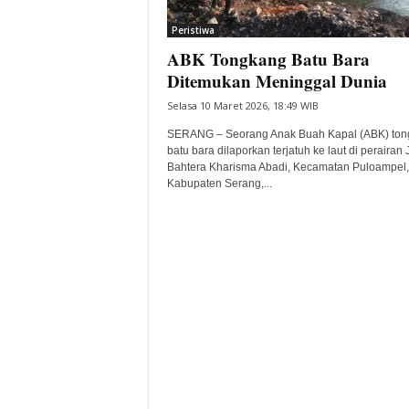
i
Peristiwa
t
ABK Tongkang Batu Bara
a
B
Ditemukan Meninggal Dunia
a
Selasa 10 Maret 2026, 18:49 WIB
n
t
SERANG – Seorang Anak Buah Kapal (ABK) ton
e
batu bara dilaporkan terjatuh ke laut di perairan J
Bahtera Kharisma Abadi, Kecamatan Puloampel,
n
Kabupaten Serang,...
H
a
r
i
I
n
i