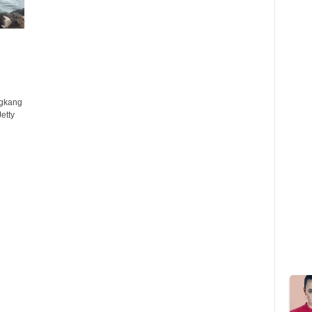
gkang
etty