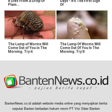
It Dies From A Drop Of
Days - It's The First Sign
Plain...
Of
The Lump of Worms Will
The Lump Of Worms Will
Come Out of You in The
Come Out Of You In The
Morning. Try it
Morning. Try It
BantenNews.co.id adalah website media online yang menyajikan berita
seputar Banten berbadan hukum resmi PT Visi Siber Banten