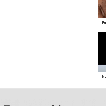
Fu
No