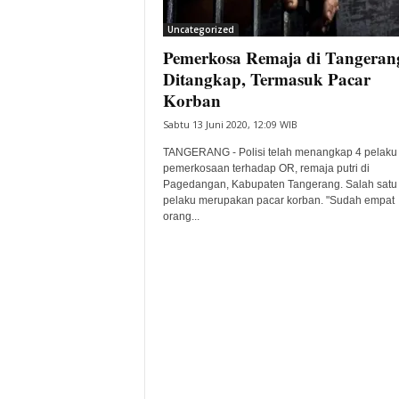
i
Uncategorized
t
Pemerkosa Remaja di Tangeran
a
B
Ditangkap, Termasuk Pacar
a
Korban
n
Sabtu 13 Juni 2020, 12:09 WIB
t
e
TANGERANG - Polisi telah menangkap 4 pelaku
n
pemerkosaan terhadap OR, remaja putri di
H
Pagedangan, Kabupaten Tangerang. Salah satu
pelaku merupakan pacar korban. "Sudah empat
a
orang...
r
i
I
n
i