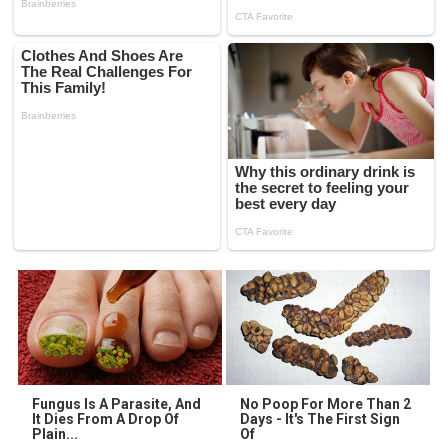
Fungus Is A Parasite, And
No Poop For More Than 2
It Dies From A Drop Of
Days - It's The First Sign
Plain...
Of