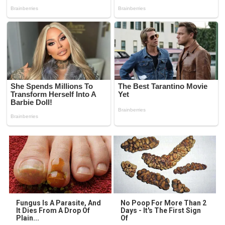
Fungus Is A Parasite, And
No Poop For More Than 2
It Dies From A Drop Of
Days - It's The First Sign
Plain...
Of