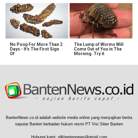
No Poop For More Than 2
The Lump of Worms Will
Days - It's The First Sign
Come Out of You in The
Of
Morning. Try it
BantenNews.co.id adalah website media online yang menyajikan berita
seputar Banten berbadan hukum resmi PT Visi Siber Banten
Hubungi kami:
rdkbantennews@gmail.com