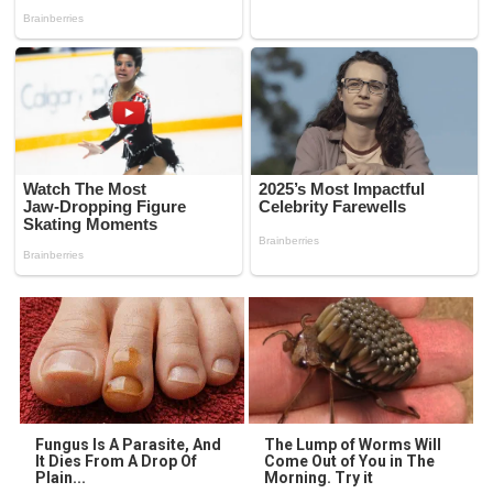
Fungus Is A Parasite, And
The Lump of Worms Will
It Dies From A Drop Of
Come Out of You in The
Plain...
Morning. Try it