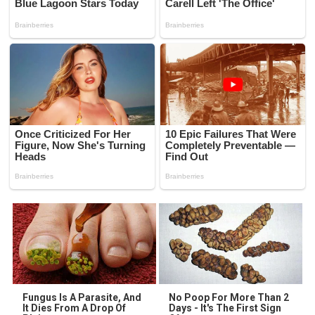
Fungus Is A Parasite, And
No Poop For More Than 2
It Dies From A Drop Of
Days - It's The First Sign