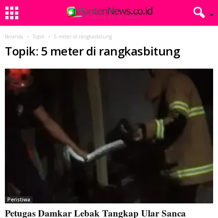
Beranda
Topik
5 meter di rangkasbitung
Topik: 5 meter di rangkasbitung
Peristiwa
Petugas Damkar Lebak Tangkap Ular Sanca