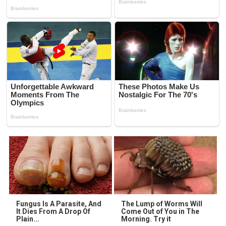
Fungus Is A Parasite, And
The Lump of Worms Will
It Dies From A Drop Of
Come Out of You in The
Plain...
Morning. Try it