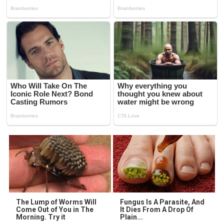
The Lump of Worms Will
Fungus Is A Parasite, And
Come Out of You in The
It Dies From A Drop Of
Morning. Try it
Plain...