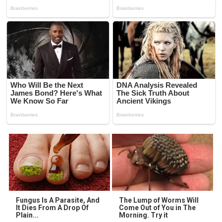
Fungus Is A Parasite, And
The Lump of Worms Will
It Dies From A Drop Of
Come Out of You in The
Plain...
Morning. Try it