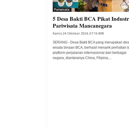
i
Pariwisata
t
5 Desa Bakti BCA Pikat Industr
a
B
Pariwisata Mancanegara
a
Kamis 24 Oktober 2024, 07:16 WIB
n
t
SERANG - Desa Bakti BCA yang merupakan de
e
wisata binaan BCA, berhasil menarik perhatian 
platform perjalanan internasional dari berbagai
n
negara, diantaranya China, Filipina,...
H
a
r
i
I
n
i