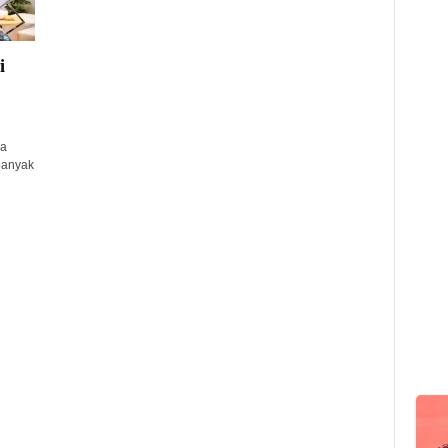
i
sa
banyak