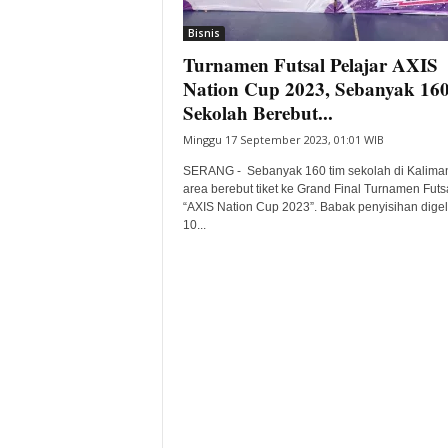
i
Bisnis
t
Turnamen Futsal Pelajar AXIS
a
B
Nation Cup 2023, Sebanyak 16
a
Sekolah Berebut...
n
Minggu 17 September 2023, 01:01 WIB
t
e
SERANG - Sebanyak 160 tim sekolah di Kalima
n
area berebut tiket ke Grand Final Turnamen Futs
H
“AXIS Nation Cup 2023”. Babak penyisihan digel
10...
a
r
i
I
n
i