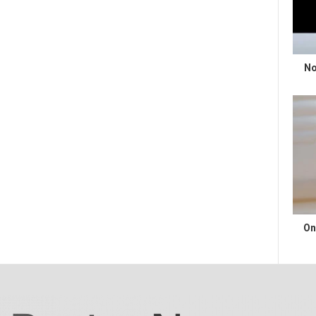
No
On