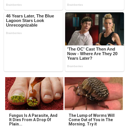
Fungus Is A Parasite, And
The Lump of Worms Will
It Dies From A Drop Of
Come Out of You in The
Plain...
Morning. Try it