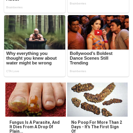
Fungus Is A Parasite, And
No Poop For More Than 2
It Dies From A Drop Of
Days - It's The First Sign
Plain...
Of